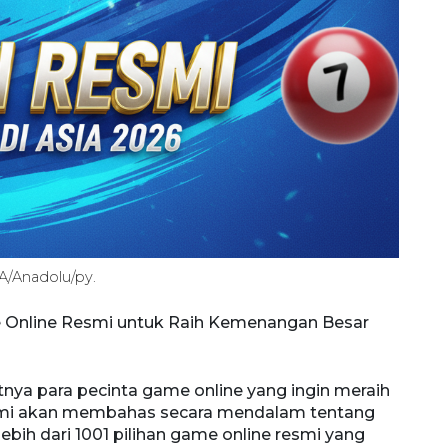
RA/Anadolu/py.
e Online Resmi untuk Raih Kemenangan Besar
ya para pecinta game online yang ingin meraih
kami akan membahas secara mendalam tentang
h dari 1001 pilihan game online resmi yang