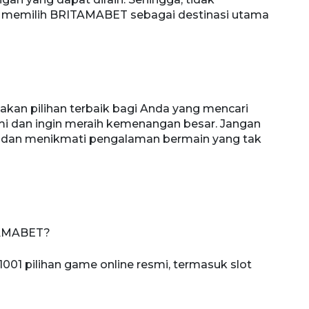
 memilih BRITAMABET sebagai destinasi utama
an pilihan terbaik bagi Anda yang mencari
smi dan ingin meraih kemenangan besar. Jangan
 dan menikmati pengalaman bermain yang tak
ITAMABET?
001 pilihan game online resmi, termasuk slot