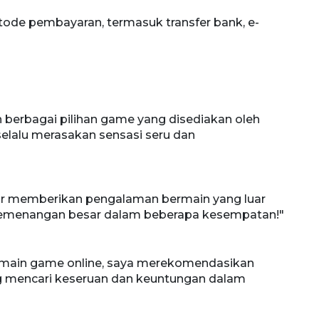
de pembayaran, termasuk transfer bank, e-
n berbagai pilihan game yang disediakan oleh
selalu merasakan sensasi seru dan
ar memberikan pengalaman bermain yang luar
h kemenangan besar dalam beberapa kesempatan!"
pemain game online, saya merekomendasikan
mencari keseruan dan keuntungan dalam