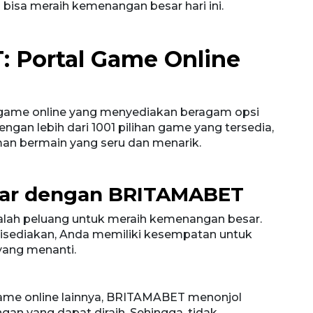
bisa meraih kemenangan besar hari ini.
 Portal Game Online
game online yang menyediakan beragam opsi
ngan lebih dari 1001 pilihan game yang tersedia,
an bermain yang seru dan menarik.
sar dengan BRITAMABET
lah peluang untuk meraih kemenangan besar.
isediakan, Anda memiliki kesempatan untuk
yang menanti.
game online lainnya, BRITAMABET menonjol
gan yang dapat diraih. Sehingga, tidak